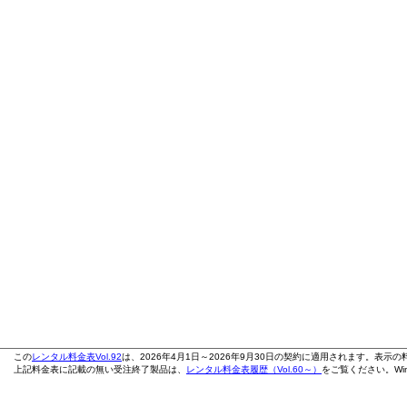
この
レンタル料金表Vol.92
は、2026年4月1日～2026年9月30日の契約に適用されます。表示
上記料金表に記載の無い受注終了製品は、
レンタル料金表履歴（Vol.60～）
をご覧ください。Wi