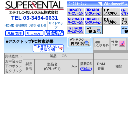
ﾜｰｸｽﾃｰｼｮﾝ
Windowsデ
TEL 03-3494-6631
サイトマッ
会社概要
お問い合わせ
HOME
プ
■デスクトップPC検索結果
製品 ・ OS
見積依頼 ・
お申込みは
搭載OS
製品
RAM
製品名
下のボタン
種類
ﾒｰｶｰ
容量
番号
(GPUﾓﾃﾞﾙ)
(※解説)
をクリック