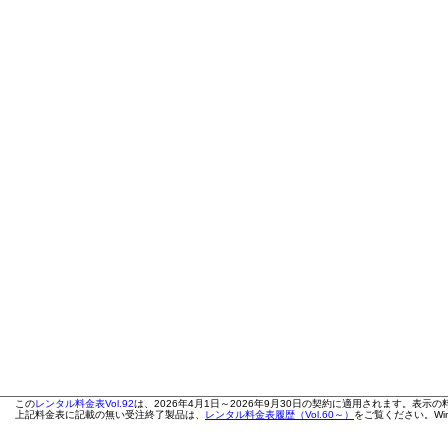
この
レンタル料金表Vol.92
は、2026年4月1日～2026年9月30日の契約に適用されます。表示
上記料金表に記載の無い受注終了製品は、
レンタル料金表履歴（Vol.60～）
をご覧ください。Wi