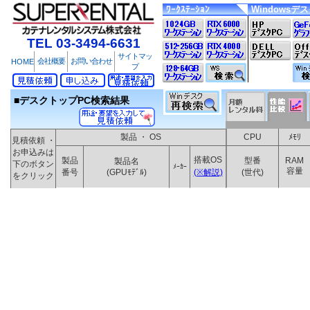
ﾜｰｸｽﾃｰｼｮﾝ
Windowsデ
TEL 03-3494-6631
サイトマッ
会社概要
お問い合わせ
HOME
プ
■デスクトップPC検索結果
製品 ・ OS
CPU
ﾒﾓﾘ
見積依頼 ・
お申込みは
搭載OS
製品
型番
RAM
製品名
下のボタン
ﾒｰｶｰ
容量
番号
(GPUﾓﾃﾞﾙ)
(※解説)
(世代)
をクリック