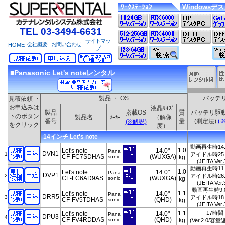
ﾜｰｸｽﾃｰｼｮﾝ
Windowsデ
TEL 03-3494-6631
サイトマッ
会社概要
お問い合わせ
HOME
プ
■Panasonic Let's noteレンタル
製品 ・ OS
バッテ
見積依頼 ・
お申込みは
液晶ｻｲｽﾞ
製品
搭載OS
質
バッテリ駆
下のボタン
製品名
（解像
ﾒｰｶｰ
番号
量
(測定法)
(※
(※解説)
をクリック
度）
14インチ Let's note
動画再生時14
1.0
Let's note
14.0"
Pana
DVN1
1
アイドル時25
CF-FC7SDHAS
(WUXGA)
sonic
kg
(JEITA Ver.
動画再生時11
1.0
Let's note
14.0"
Pana
DVP1
2
アイドル時26
CF-FC6AD9AS
(WUXGA)
sonic
kg
(JEITA Ver.
動画再生時9.
1.1
Let's note
14.0"
Pana
DRR5
3
アイドル時18
CF-FV5TDHAS
(QHD)
sonic
kg
(JEITA Ver.
1.1
17時間
Let's note
14.0"
Pana
DPU3
4
CF-FV4RDDAS
(QHD)
sonic
kg
(Ver.2.0/容