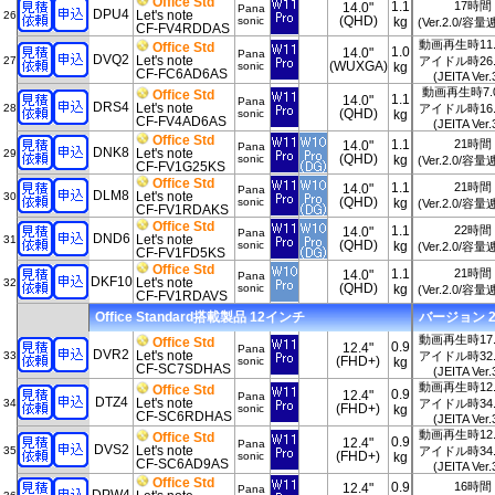
Office Std
1.1
17時間
14.0"
Pana
DPU4
Let's note
26
(QHD)
sonic
kg
(Ver.2.0/容
CF-FV4RDDAS
動画再生時11
Office Std
1.0
14.0"
Pana
DVQ2
Let's note
27
アイドル時26
(WUXGA)
sonic
kg
CF-FC6AD6AS
(JEITA Ver.
動画再生時7.
Office Std
1.1
14.0"
Pana
DRS4
Let's note
28
アイドル時16
(QHD)
sonic
kg
CF-FV4AD6AS
(JEITA Ver.
Office Std
1.1
21時間
14.0"
Pana
DNK8
Let's note
29
(QHD)
sonic
kg
(Ver.2.0/容
CF-FV1G25KS
Office Std
1.1
21時間
14.0"
Pana
DLM8
Let's note
30
(QHD)
sonic
kg
(Ver.2.0/容
CF-FV1RDAKS
Office Std
1.1
22時間
14.0"
Pana
DND6
Let's note
31
(QHD)
sonic
kg
(Ver.2.0/容
CF-FV1FD5KS
Office Std
1.1
21時間
14.0"
Pana
DKF10
Let's note
32
(QHD)
sonic
kg
(Ver.2.0/容
CF-FV1RDAVS
Office Standard搭載製品 12インチ
バージョン 202
動画再生時17
Office Std
0.9
12.4"
Pana
DVR2
Let's note
33
アイドル時32
(FHD+)
sonic
kg
CF-SC7SDHAS
(JEITA Ver.
動画再生時12
Office Std
0.9
12.4"
Pana
DTZ4
Let's note
34
アイドル時34
(FHD+)
sonic
kg
CF-SC6RDHAS
(JEITA Ver.
動画再生時12
Office Std
0.9
12.4"
Pana
DVS2
Let's note
35
アイドル時34
(FHD+)
sonic
kg
CF-SC6AD9AS
(JEITA Ver.
Office Std
0.9
16時間
12.4"
Pana