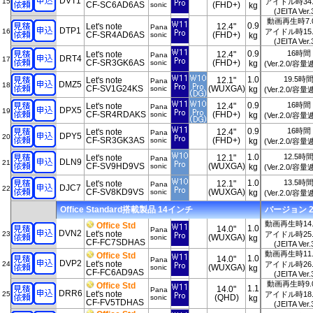
DVT1
15
アイドル時34
CF-SC6AD6AS
(FHD+)
sonic
kg
(JEITA Ver.
動画再生時7.
0.9
Let's note
12.4"
Pana
DTP1
16
アイドル時15
CF-SR4AD6AS
(FHD+)
sonic
kg
(JEITA Ver.
0.9
16時間
Let's note
12.4"
Pana
DRT4
17
CF-SR3GK6AS
(FHD+)
sonic
kg
(Ver.2.0/容
1.0
19.5時
Let's note
12.1"
Pana
DMZ5
18
CF-SV1G24KS
(WUXGA)
sonic
kg
(Ver.2.0/容
0.9
16時間
Let's note
12.4"
Pana
DPX5
19
CF-SR4RDAKS
(FHD+)
sonic
kg
(Ver.2.0/容
0.9
16時間
Let's note
12.4"
Pana
DPY5
20
CF-SR3GK3AS
(FHD+)
sonic
kg
(Ver.2.0/容
1.0
12.5時
Let's note
12.1"
Pana
DLN9
21
CF-SV9HD9VS
(WUXGA)
sonic
kg
(Ver.2.0/容
1.0
13.5時
Let's note
12.1"
Pana
DJC7
22
CF-SV8KD9VS
(WUXGA)
sonic
kg
(Ver.2.0/容
Office Standard搭載製品 14インチ
バージョン 202
動画再生時14
Office Std
1.0
14.0"
Pana
DVN2
Let's note
23
アイドル時25
(WUXGA)
sonic
kg
CF-FC7SDHAS
(JEITA Ver.
動画再生時11
Office Std
1.0
14.0"
Pana
DVP2
Let's note
24
アイドル時26
(WUXGA)
sonic
kg
CF-FC6AD9AS
(JEITA Ver.
動画再生時9.
Office Std
1.1
14.0"
Pana
DRR6
Let's note
25
アイドル時18
(QHD)
sonic
kg
CF-FV5TDHAS
(JEITA Ver.