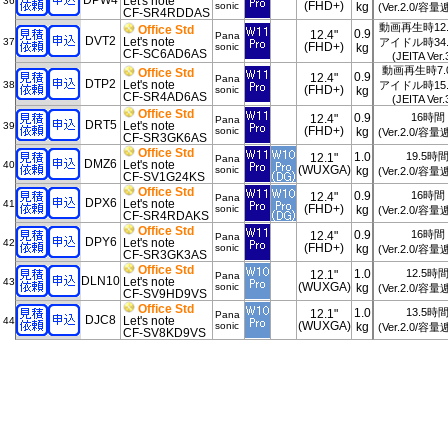
DPW4
Let's note
36
(FHD+)
sonic
kg
(Ver.2.0/容
CF-SR4RDDAS
動画再生時12
Office Std
0.9
12.4"
Pana
DVT2
Let's note
37
アイドル時34
(FHD+)
sonic
kg
CF-SC6AD6AS
(JEITA Ver.
動画再生時7.
Office Std
0.9
12.4"
Pana
DTP2
Let's note
38
アイドル時15
(FHD+)
sonic
kg
CF-SR4AD6AS
(JEITA Ver.
Office Std
0.9
16時間
12.4"
Pana
DRT5
Let's note
39
(FHD+)
sonic
kg
(Ver.2.0/容
CF-SR3GK6AS
Office Std
1.0
19.5時
12.1"
Pana
DMZ6
Let's note
40
(WUXGA)
sonic
kg
(Ver.2.0/容
CF-SV1G24KS
Office Std
0.9
16時間
12.4"
Pana
DPX6
Let's note
41
(FHD+)
sonic
kg
(Ver.2.0/容
CF-SR4RDAKS
Office Std
0.9
16時間
12.4"
Pana
DPY6
Let's note
42
(FHD+)
sonic
kg
(Ver.2.0/容
CF-SR3GK3AS
Office Std
1.0
12.5時
12.1"
Pana
DLN10
Let's note
43
(WUXGA)
sonic
kg
(Ver.2.0/容
CF-SV9HD9VS
Office Std
1.0
13.5時
12.1"
Pana
DJC8
Let's note
44
(WUXGA)
sonic
kg
(Ver.2.0/容
CF-SV8KD9VS