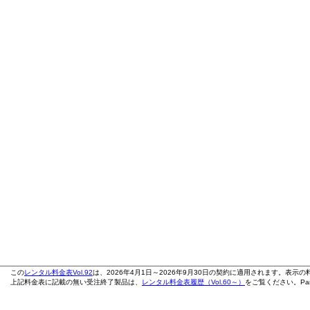
この
レンタル料金表Vol.92
は、2026年4月1日～2026年9月30日の契約に適用されます。表示
上記料金表に記載の無い受注終了製品は、
レンタル料金表履歴（Vol.60～）
をご覧ください。Pana