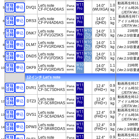
動画再生時11
1.0
Let's note
14.0"
Pana
DVQ1
5
アイドル時26
CF-FC6AD6AS
(WUXGA)
sonic
kg
(JEITA Ver.
動画再生時7.
1.1
Let's note
14.0"
Pana
DRS3
6
アイドル時16
CF-FV4AD6AS
(QHD)
sonic
kg
(JEITA Ver.
1.1
21時間
Let's note
14.0"
Pana
DNK7
7
CF-FV1G25KS
(QHD)
sonic
kg
(Ver.2.0/容
1.1
21時間
Let's note
14.0"
Pana
DLM7
8
CF-FV1RDAKS
(QHD)
sonic
kg
(Ver.2.0/容
1.1
22時間
Let's note
14.0"
Pana
DND5
9
CF-FV1FD5KS
(QHD)
sonic
kg
(Ver.2.0/容
1.1
21時間
Let's note
14.0"
Pana
DKF9
10
CF-FV1RDAVS
(QHD)
sonic
kg
(Ver.2.0/容
12インチ Let's note
動画再生時17
0.9
Let's note
12.4"
Pana
DVR1
11
アイドル時32
CF-SC7SDHAS
(FHD+)
sonic
kg
(JEITA Ver.
動画再生時12
0.9
Let's note
12.4"
Pana
DTZ3
12
アイドル時34
CF-SC6RDHAS
(FHD+)
sonic
kg
(JEITA Ver.
動画再生時12
0.9
Let's note
12.4"
Pana
DVS1
13
アイドル時34
CF-SC6AD9AS
(FHD+)
sonic
kg
(JEITA Ver.
0.9
16時間
Let's note
12.4"
Pana
DPW3
14
CF-SR4RDDAS
(FHD+)
sonic
kg
(Ver.2.0/容
動画再生時12
0.9
Let's note
12.4"
Pana