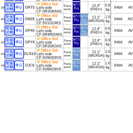
Office Std
0.9
12.4"
Pana
DRT5
64bit
AV
Let's note
39
(FHD+)
sonic
kg
CF-SR3GK6AS
Office Std
1.0
12.1"
Pana
DMZ6
64bit
AV
Let's note
40
(WUXGA)
sonic
kg
CF-SV1G24KS
Office Std
0.9
12.4"
Pana
DPX6
64bit
AV
Let's note
41
(FHD+)
sonic
kg
CF-SR4RDAKS
Office Std
0.9
12.4"
Pana
DPY6
64bit
AV
Let's note
42
(FHD+)
sonic
kg
CF-SR3GK3AS
Office Std
1.0
12.1"
Pana
DLN10
64bit
AV
Let's note
43
(WUXGA)
sonic
kg
CF-SV9HD9VS
Office Std
1.0
12.1"
Pana
DJC8
64bit
AV
Let's note
44
(WUXGA)
sonic
kg
CF-SV8KD9VS