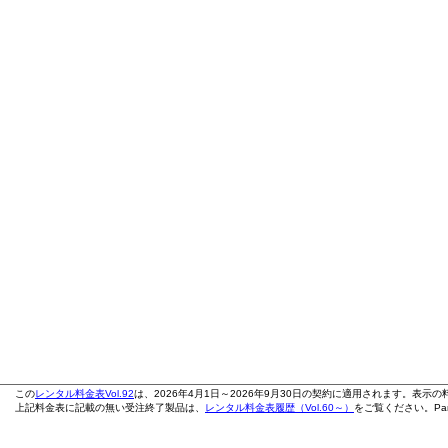
この
レンタル料金表Vol.92
は、2026年4月1日～2026年9月30日の契約に適用されます。表示
上記料金表に記載の無い受注終了製品は、
レンタル料金表履歴（Vol.60～）
をご覧ください。Pana