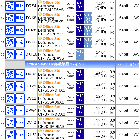
Office Std
1.1
14.0"
Pana
DRS4
64bit
AV
Let's note
28
(QHD)
sonic
kg
CF-FV4AD6AS
Office Std
1.1
14.0"
Pana
DNK8
64bit
AV
Let's note
29
(QHD)
sonic
kg
CF-FV1G25KS
Office Std
1.1
14.0"
Pana
DLM8
64bit
AV
Let's note
30
(QHD)
sonic
kg
CF-FV1RDAKS
Office Std
1.1
14.0"
Pana
DND6
64bit
AV
Let's note
31
(QHD)
sonic
kg
CF-FV1FD5KS
Office Std
1.1
14.0"
Pana
DKF10
64bit
AV
Let's note
32
(QHD)
sonic
kg
CF-FV1RDAVS
Office Standard搭載製品 12インチ
バージョン 202
Office Std
0.9
12.4"
Pana
DVR2
64bit
AV
Let's note
33
(FHD+)
sonic
kg
CF-SC7SDHAS
Office Std
0.9
12.4"
Pana
DTZ4
64bit
AV
Let's note
34
(FHD+)
sonic
kg
CF-SC6RDHAS
Office Std
0.9
12.4"
Pana
DVS2
64bit
AV
Let's note
35
(FHD+)
sonic
kg
CF-SC6AD9AS
Office Std
0.9
12.4"
Pana
DPW4
64bit
AV
Let's note
36
(FHD+)
sonic
kg
CF-SR4RDDAS
Office Std
0.9
12.4"
Pana
DVT2
64bit
AV
Let's note
37
(FHD+)
sonic
kg
CF-SC6AD6AS
Office Std
0.9
12.4"
Pana
DTP2
64bit
AV
Let's note
38
(FHD+)
sonic
kg
CF-SR4AD6AS