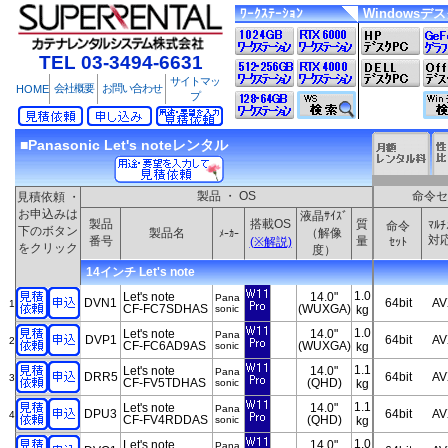
ﾜｰｸｽﾃｰｼｮﾝ
Windowsデ
TEL 03-3494-6631
サイトマッ
会社概要
お問い合わせ
HOME
プ
■Panasonic Let's noteレンタル
製品 ・ OS
命令セ
見積依頼 ・
お申込みは
液晶ｻｲｽﾞ
製品
搭載OS
質
ﾏﾙﾁ
命令
下のボタン
製品名
（解像
ﾒｰｶｰ
対
番号
量
(※解説)
ｾｯﾄ
をクリック
度）
14インチ Let's note
1.0
Let's note
14.0"
Pana
DVN1
64bit
AV
1
CF-FC7SDHAS
(WUXGA)
sonic
kg
1.0
Let's note
14.0"
Pana
DVP1
64bit
AV
2
CF-FC6AD9AS
(WUXGA)
sonic
kg
1.1
Let's note
14.0"
Pana
DRR5
64bit
AV
3
CF-FV5TDHAS
(QHD)
sonic
kg
1.1
Let's note
14.0"
Pana
DPU3
64bit
AV
4
CF-FV4RDDAS
(QHD)
sonic
kg
1.0
Let's note
14.0"
Pana