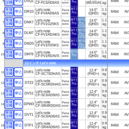
DVQ1
64bit
AV
5
CF-FC6AD6AS
(WUXGA)
sonic
kg
1.1
Let's note
14.0"
Pana
DRS3
64bit
AV
6
CF-FV4AD6AS
(QHD)
sonic
kg
1.1
Let's note
14.0"
Pana
DNK7
64bit
AV
7
CF-FV1G25KS
(QHD)
sonic
kg
1.1
Let's note
14.0"
Pana
DLM7
64bit
AV
8
CF-FV1RDAKS
(QHD)
sonic
kg
1.1
Let's note
14.0"
Pana
DND5
64bit
AV
9
CF-FV1FD5KS
(QHD)
sonic
kg
1.1
Let's note
14.0"
Pana
DKF9
64bit
AV
10
CF-FV1RDAVS
(QHD)
sonic
kg
12インチ Let's note
0.9
Let's note
12.4"
Pana
DVR1
64bit
AV
11
CF-SC7SDHAS
(FHD+)
sonic
kg
0.9
Let's note
12.4"
Pana
DTZ3
64bit
AV
12
CF-SC6RDHAS
(FHD+)
sonic
kg
0.9
Let's note
12.4"
Pana
DVS1
64bit
AV
13
CF-SC6AD9AS
(FHD+)
sonic
kg
0.9
Let's note
12.4"
Pana
DPW3
64bit
AV
14
CF-SR4RDDAS
(FHD+)
sonic
kg
0.9
Let's note
12.4"
Pana
DVT1
64bit
AV
15
CF-SC6AD6AS
(FHD+)
sonic
kg
0.9
Let's note
12.4"
Pana
DTP1
64bit
AV
16
CF-SR4AD6AS
(FHD+)
sonic
kg