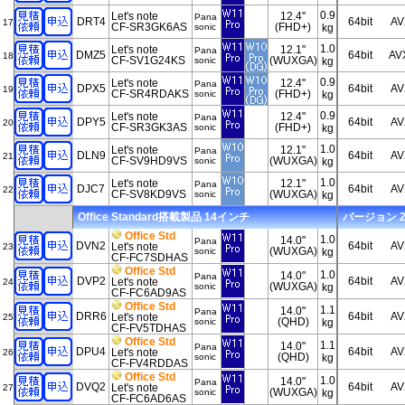
0.9
Let's note
12.4"
Pana
DRT4
64bit
AV
17
CF-SR3GK6AS
(FHD+)
sonic
kg
1.0
Let's note
12.1"
Pana
DMZ5
64bit
AV
18
CF-SV1G24KS
(WUXGA)
sonic
kg
0.9
Let's note
12.4"
Pana
DPX5
64bit
AV
19
CF-SR4RDAKS
(FHD+)
sonic
kg
0.9
Let's note
12.4"
Pana
DPY5
64bit
AV
20
CF-SR3GK3AS
(FHD+)
sonic
kg
1.0
Let's note
12.1"
Pana
DLN9
64bit
AV
21
CF-SV9HD9VS
(WUXGA)
sonic
kg
1.0
Let's note
12.1"
Pana
DJC7
64bit
AV
22
CF-SV8KD9VS
(WUXGA)
sonic
kg
Office Standard搭載製品 14インチ
バージョン 202
Office Std
1.0
14.0"
Pana
DVN2
64bit
AV
Let's note
23
(WUXGA)
sonic
kg
CF-FC7SDHAS
Office Std
1.0
14.0"
Pana
DVP2
64bit
AV
Let's note
24
(WUXGA)
sonic
kg
CF-FC6AD9AS
Office Std
1.1
14.0"
Pana
DRR6
64bit
AV
Let's note
25
(QHD)
sonic
kg
CF-FV5TDHAS
Office Std
1.1
14.0"
Pana
DPU4
64bit
AV
Let's note
26
(QHD)
sonic
kg
CF-FV4RDDAS
Office Std
1.0
14.0"
Pana
DVQ2
64bit
AV
Let's note
27
(WUXGA)
sonic
kg
CF-FC6AD6AS