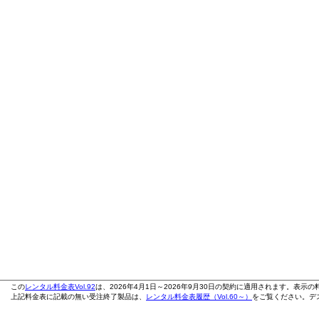
この
レンタル料金表Vol.92
は、2026年4月1日～2026年9月30日の契約に適用されます。表示
上記料金表に記載の無い受注終了製品は、
レンタル料金表履歴（Vol.60～）
をご覧ください。デス