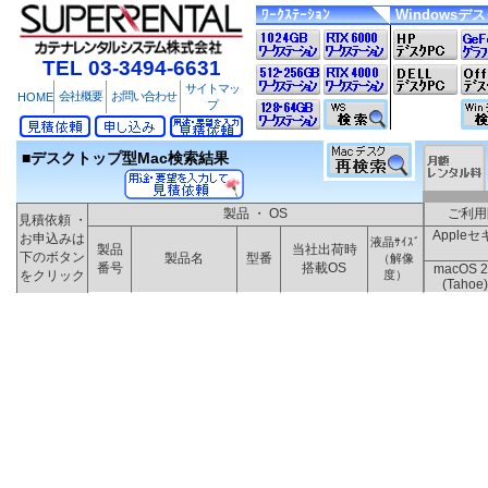
ﾜｰｸｽﾃｰｼｮﾝ
Windowsデ
TEL 03-3494-6631
サイトマッ
会社概要
お問い合わせ
HOME
プ
■デスクトップ型Mac検索結果
製品 ・ OS
ご利用
見積依頼 ・
Appl
お申込みは
液晶ｻｲｽﾞ
製品
当社出荷時
下のボタン
製品名
型番
（解像
番号
搭載OS
macOS 2
をクリック
度）
(Tahoe)