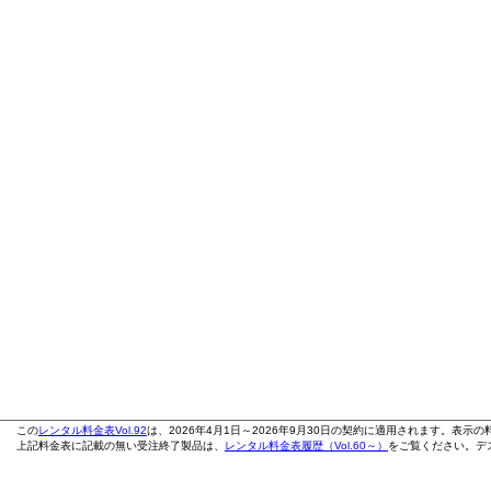
この
レンタル料金表Vol.92
は、2026年4月1日～2026年9月30日の契約に適用されます。表示
上記料金表に記載の無い受注終了製品は、
レンタル料金表履歴（Vol.60～）
をご覧ください。デス