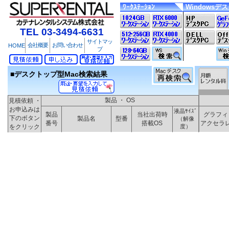
ﾜｰｸｽﾃｰｼｮﾝ
Windowsデ
TEL 03-3494-6631
サイトマッ
会社概要
お問い合わせ
HOME
プ
■デスクトップ型Mac検索結果
製品 ・ OS
見積依頼 ・
お申込みは
液晶ｻｲｽﾞ
製品
当社出荷時
グラフィ
下のボタン
製品名
型番
（解像
番号
搭載OS
アクセラ
をクリック
度）