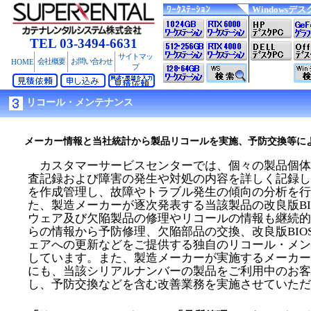
ﾜｰｸｽﾃｰｼｮﾝ
Windowsデス
TEL 03-3494-6631
サイトマッ
会社概要
お問い合わせ
HOME
プ
リコール・メンテナンス
メーカー情報と当社統計から製品リコールを実施、予防交換等に
カスタマーサービスセンターでは、個々の製品個体
査記録および障害の発生や対処の内容を詳しく記録し
を作成管理し、故障やトラブル発生の傾向の分析を行
た、製造メーカーが逐次発表する当該製品の改良版BI
ウェア及び欠陥製品の修理やリコールの情報も継続的
らの情報から予防修理、欠陥部品の交換、改良版BIO
ェアへの更新などをご提供する独自のリコール・メン
しています。また、製造メーカーが実施するメーカー
にも、当該シリアルナンバーの製品をご利用中のお客
し、予防交換などを含む改善業務を実施させていただ