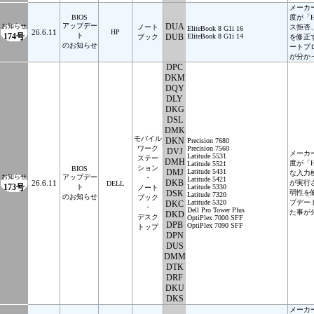
メーカ
BIOS
度が「
アップデー
DUA
お知らせ
ノート
ス拒否
EliteBook 8 G1i 16
26.6.11
HP
174号
ト
DUB
EliteBook 8 G1i 14
ブック
を修正
のお知らせ
ートプ
が分か
DPC
DKM
DQY
DLY
DKG
DSL
DMK
モバイル
DKN
Precision 7680
ワーク
Precision 7560
DVJ
メーカ
Latitude 5531
ステー
DMH
度が「
Latitude 5521
ション
BIOS
DMJ
Latitude 5431
な入力
お知らせ
アップデー
・
Latitude 5421
DKB
26.6.11
が実行
DELL
173号
ト
Latitude 5330
ノート
DSK
弱性を
Latitude 7320
のお知らせ
ブック
Latitude 5320
プデー
DKC
・
Dell Pro Tower Plus
た事が
DKD
デスク
OptiPlex 7000 SFF
DPB
OptiPlex 7090 SFF
トップ
DPN
DUS
DMM
DTK
DRF
DKU
DKS
メーカ