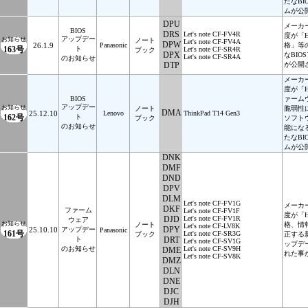
たなB
ムが公
DPU
メーカ
BIOS
DRS
Let's note CF-FV4R
度が「
アップデー
お知らせ
ノート
Let's note CF-FV4A
DPW
26.1.9
Panasonic
格」等
163号
ト
Let's note CF-SR4R
ブック
DPX
なBI
Let's note CF-SR4A
のお知らせ
DTP
が公開
メーカ
度が「H
BIOS
ァーム
アップデー
お知らせ
ノート
脆弱性
DMA
25.12.10
Lenovo
ThinkPad T14 Gen3
162号
ト
ブック
ソフト
のお知らせ
能にな
たなB
ムが公
DNK
DMF
DND
DPV
DLM
Let's note CF-FV1G
メーカ
DKF
ファーム
Let's note CF-FV1F
度が「
DJD
Let's note CF-FV1R
ウェア
お知らせ
ノート
格、情
Let's note CF-LV8K
DPY
25.10.10
アップデー
Panasonic
161号
Let's note CF-SR3G
ブック
正する
ト
DRT
Let's note CF-SV1G
ップデ
のお知らせ
Let's note CF-SV9H
DME
れた事
Let's note CF-SV8K
DMZ
DLN
DNE
DJC
DJH