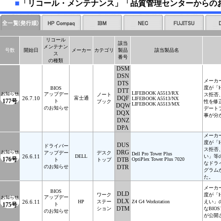
■
「リコール・メンテナンス」「品質管理センターからの
リコール
該当
メンテナン
号数
開始日
メーカー
カテゴリ
製品
該当製品名
ス
番号
の種類
DSM
DSN
メーカ
DTS
度が「
BIOS
DTT
LIFEBOOK A5513/RX
お知らせ
アップデー
ノート
ス拒否
DQF
26.7.10
富士通
LIFEBOOK A5513/NX
177号
ト
ブック
性を修
LIFEBOOK A5513/MX
DQW
のお知らせ
デート
DQX
事が分
DNZ
DPA
メーカ
度が「
DUS
ドライバー
ス拒否
DRG
お知らせ
アップデー
デスク
Dell Pro Tower Plus
26.6.11
DELL
い」等
176号
DTB
OptiPlex Tower Plus 7020
ト
トップ
なドラ
のお知らせ
DTR
グラム
た。
メーカ
BIOS
DLD
ワーク
度が「
アップデー
お知らせ
DLX
26.6.11
HP
ステー
Z4 G4 Workstation
えい」
175号
ト
DTM
ション
なBI
のお知らせ
が公開