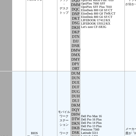
DQD
OptiPlex Micro Plus 7010
OptiPlex 7000 SFF
・
が分か
DMM
OptiPlex SFF Plus 7010
デスク
DQC
EliteDesk 800 G8 SF/CT
トップ
DNP
EliteDesk 800 G8 TWR/CT
EliteDesk 800 G6 SF/CT
DKT
LIFEBOOK U7412/KX
DSG
LIFEBOOK U9312/KX
Let's note CF-SR3G
DKH
DKP
DTN
DJJ
DNR
DMW
DMX
DMY
DPY
DRT
DUM
DUN
DUE
DUF
DUG
DUH
DUJ
DKM
DQY
モバイル
DHW
ワーク
Dell Pro Max 16
DTW
Dell Pro 16 Plus
ステー
Dell Pro 14 Plus
DKN
ション
Dell Pro 13 Plus
DKB
・
メーカ
Precision 7560
DSK
Latitude 5511
BIOS
ワーク
度が「