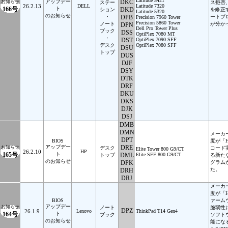
Latitude 5421
アップデー
DKC
お知らせ
ステー
ス拒否
26.2.13
DELL
Latitude 7320
166号
ト
DKD
ション
を修正
Latitude 5320
のお知らせ
・
DPB
ートプ
Precision 7960 Tower
Precision 5860 Tower
ノート
が分か
DPN
Dell Pro Tower Plus
ブック
DSS
OptiPlex 7080 MT
・
DST
OptiPlex 7090 SFF
デスク
OptiPlex 7080 SFF
DSU
トップ
DUS
DJF
DSY
DTK
DRF
DKU
DKS
DJK
DSJ
DMB
DMN
メーカ
DPT
BIOS
度が「
アップデー
DRE
お知らせ
デスク
コード
Elite Tower 800 G9/CT
26.2.10
HP
165号
ト
DML
Elite SFF 800 G9/CT
トップ
る新た
のお知らせ
DPK
グラム
た。
DRH
DRJ
メーカ
度が「H
BIOS
ァーム
アップデー
お知らせ
ノート
脆弱性
DPZ
26.1.9
Lenovo
ThinkPad T14 Gen4
164号
ト
ブック
ソフト
のお知らせ
能にな