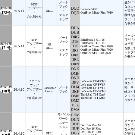
ノート
度が「
BIOS
ブック
な入力
アップデー
DQQ
お知らせ
Latitude 5450
26.5.11
DELL
・
が実行
172号
ト
DQD
OptiPlex Micro Plus 7010
デスク
弱性を
のお知らせ
トップ
プデー
た事が
DUA
DUB
メーカ
DRG
ノート
EliteBook 8 G1i 16
度が「
BIOS
DTB
ブック
EliteBook 8 G1i 14
お知らせ
アップデー
ス拒否
HP
DTR
26.5.11
・
OptiPlex Tower Plus 7020
171号
ト
DELL
を修正
OptiPlex Micro Plus 7020
デスク
DRP
のお知らせ
ートプ
OptiPlex SFF Plus 7020
トップ
DRK
が分か
DRL
DRN
DNK
DMF
DND
メーカ
ファーム
Let's note CF-FV1G
DPV
度が「
Let's note CF-FV1F
ウェア
DLM
お知らせ
ノート
格、サ
Panasonic
Let's note CF-FV1R
26.4.10
アップデー
170号
Lenovo
DKF
Let's note CF-SV1G
ブック
修正す
ト
ThinkPad T14 Gen4
DME
アップ
のお知らせ
ThinkPad T14 Gen3
された
DMZ
DPZ
DMA
モバイル
DUM
ワーク
DUN
メーカ
ステー
DUE
度が「
Dell Pro Max 16
BIOS
ション
DUF
Dell Pro 16 Plus
な入力
アップデー
お知らせ
・
Dell Pro 14 Plus
DUG
26.4.10
DELL
が実行
ト