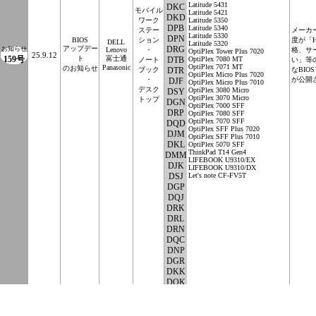
Latitude 5431
DKC
モバイル
Latitude 5421
DKD
ワーク
Latitude 5350
DPB
Latitude 5340
ステー
メーカ
Latitude 5330
DPN
BIOS
ション
度が「
DELL
Latitude 5320
アップデー
DRG
お知らせ
Lenovo
・
格、サ
OptiPlex Tower Plus 7020
25.9.12
159号
ト
富士通
DTB
OptiPlex 7080 MT
ノート
い」等
OptiPlex 7071 MT
Panasonic
のお知らせ
ブック
DTR
なBI
OptiPlex Micro Plus 7020
・
が公開
DJF
OptiPlex Micro Plus 7010
デスク
OptiPlex 3080 Micro
DSY
OptiPlex 3070 Micro
トップ
DGN
OptiPlex 7000 SFF
DRP
OptiPlex 7080 SFF
OptiPlex 7070 SFF
DQD
OptiPlex SFF Plus 7020
DJM
OptiPlex SFF Plus 7010
DKL
OptiPlex 5070 SFF
ThinkPad T14 Gen4
DMM
LIFEBOOK U9310/EX
DJK
LIFEBOOK U9310/DX
DSJ
Let's note CF-FV5T
DGP
DQJ
DRK
DRL
DRN
DQC
DNP
DGR
DKK
DQK
DPZ
DJR
DJE