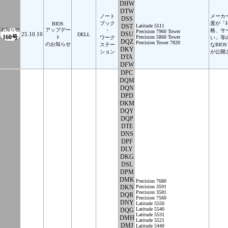
DHW
DTW
ノート
メーカ
DSS
ブック
度が「
BIOS
DST
Latitude 5511
お知らせ
アップデー
・
格、サ
Precision 7960 Tower
DSU
25.10.10
DELL
160号
ト
Precision 5860 Tower
ワーク
い」等
DQZ
Precision Tower 7820
のお知らせ
ステー
なBI
DKY
ション
が公開
DTA
DFW
DPC
DQM
DQN
DPD
DKM
DQY
DQP
DTE
DNS
DPF
DLY
DKG
DSL
DPM
DMK
Precision 7680
DKN
Precision 3591
Precision 3581
DQR
Precision 7560
DNY
Latitude 5550
Latitude 5540
DQG
Latitude 5531
DMH
Latitude 5521
DMJ
Latitude 5440