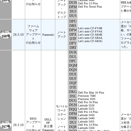
169号
Latitude 5440
ノート
DUH
弱性を
Dell Pro 13 Plus
のお知らせ
ブック
DPM
Dell Pro Tower Plus
プデー
・
た事が
DUJ
デスク
DUS
トップ
DPU
メーカ
DRS
ファーム
度が「
Let's note CF-FV4R
DPW
ウェア
格、サ
Let's note CF-FV4A
お知らせ
ノート
DPX
26.3.10
アップデー
い」の
Panasonic
Let's note CF-SR4R
168号
ブック
Let's note CF-SR4A
ト
DTP
ファー
Let's note CF-SR3G
のお知らせ
ログラ
DPY
った。
DRT
DUK
DUL
DPC
DQM
DQN
DUE
DUF
DQP
DTE
DKG
Dell Pro Max 16 Plus
DSL
Precision 7680
Precision 3591
DUG
Dell Pro 16 Plus
DUH
Latitude 5550
モバイル
Latitude 5521
DQQ
ワーク
Dell Pro 14 Plus
DPM
ステー
メーカ
Latitude 5450
DMK
Latitude 5440
BIOS
ション
度が「
DELL
Latitude 5431
アップデー
DUJ
お知らせ
HP
・
ス拒否
26.3.10
Dell Pro 13 Plus
167号
ト
富士通
DQR
ノート
を修正
Latitude 5350
Panasonic
のお知らせ
ブック
ートプ