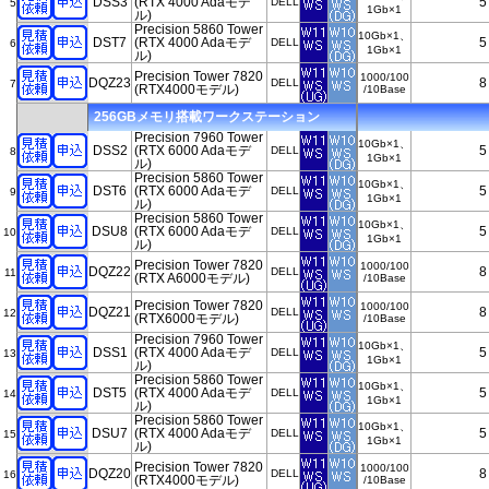
DSS3
(RTX 4000 Adaモデ
5
DELL
5
1Gb×1
ル)
Precision 5860 Tower
10Gb×1、
DST7
(RTX 4000 Adaモデ
5
DELL
6
1Gb×1
ル)
Precision Tower 7820
1000/100
DQZ23
8
DELL
7
(RTX4000モデル)
/10Base
256GBメモリ搭載ワークステーション
Precision 7960 Tower
10Gb×1、
DSS2
(RTX 6000 Adaモデ
5
DELL
8
1Gb×1
ル)
Precision 5860 Tower
10Gb×1、
DST6
(RTX 6000 Adaモデ
5
DELL
9
1Gb×1
ル)
Precision 5860 Tower
10Gb×1、
DSU8
(RTX 6000 Adaモデ
5
DELL
10
1Gb×1
ル)
Precision Tower 7820
1000/100
DQZ22
8
DELL
11
(RTX A6000モデル)
/10Base
Precision Tower 7820
1000/100
DQZ21
8
DELL
12
(RTX6000モデル)
/10Base
Precision 7960 Tower
10Gb×1、
DSS1
(RTX 4000 Adaモデ
5
DELL
13
1Gb×1
ル)
Precision 5860 Tower
10Gb×1、
DST5
(RTX 4000 Adaモデ
5
DELL
14
1Gb×1
ル)
Precision 5860 Tower
10Gb×1、
DSU7
(RTX 4000 Adaモデ
5
DELL
15
1Gb×1
ル)
Precision Tower 7820
1000/100
DQZ20
8
DELL
16
(RTX4000モデル)
/10Base