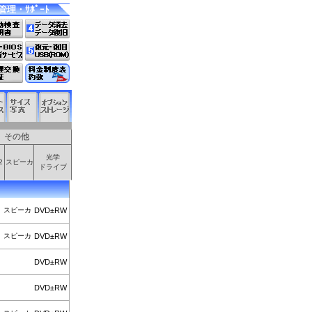
管理・ｻﾎﾟｰﾄ
その他
光学
2
スピーカ
ドライブ
スピーカ
DVD±RW
スピーカ
DVD±RW
DVD±RW
DVD±RW