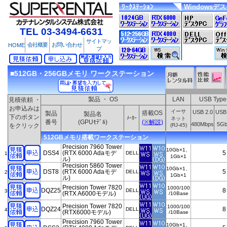
ﾜｰｸｽﾃｰｼｮﾝ
Windowsデ
TEL 03-3494-6631
サイトマッ
会社概要
お問い合わせ
HOME
プ
■512GB・256GBメモリ ワークステーション
製品 ・ OS
LAN
USB Typ
見積依頼 ・
お申込みは
イーサ
USB 2.0
USB 
搭載OS
製品
製品名
下のボタン
ﾒｰｶｰ
ネット
番号
(GPUﾓﾃﾞﾙ)
(※解説)
480Mbps
5Gb
をクリック
(RJ-45)
512GBメモリ搭載ワークステーション
Precision 7960 Tower
10Gb×1、
DSS4
(RTX 6000 Adaモデ
5
DELL
1
1Gb×1
ル)
Precision 5860 Tower
10Gb×1、
DST8
(RTX 6000 Adaモデ
5
DELL
2
1Gb×1
ル)
Precision Tower 7820
1000/100
DQZ25
8
DELL
3
(RTX A6000モデル)
/10Base
Precision Tower 7820
1000/100
DQZ24
8
DELL
4
(RTX6000モデル)
/10Base
Precision 7960 Tower
10Gb×1、