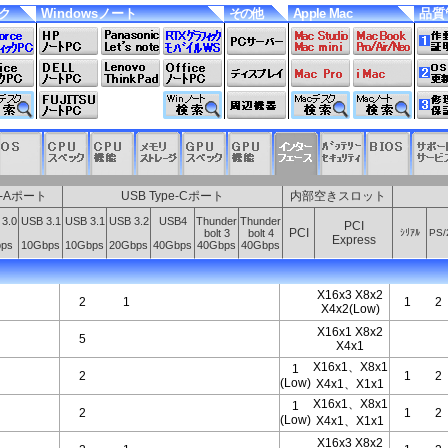
スク
Windowsノート
その他
Apple Mac
品質
e-Aポート
USB Type-Cポート
内部空きスロット
3.0
USB 3.1
USB 3.1
USB 3.2
USB4
Thunder
Thunder
PCI
PCI
bolt 3
bolt 4
ｼﾘｱﾙ
PS/
Express
ps
10Gbps
10Gbps
20Gbps
40Gbps
40Gbps
40Gbps
X16x3 X8x2
2
1
1
2
X4x2(Low)
X16x1 X8x2
5
X4x1
X16x1、X8x1
1
2
1
2
(Low)
X4x1、X1x1
X16x1、X8x1
1
2
1
2
(Low)
X4x1、X1x1
X16x3 X8x2