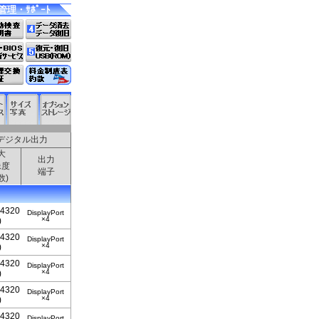
管理・ｻﾎﾟｰﾄ
デジタル出力
大
出力
像度
端子
数)
4320
DisplayPort
×4
)
4320
DisplayPort
×4
)
4320
DisplayPort
×4
)
4320
DisplayPort
×4
)
4320
DisplayPort