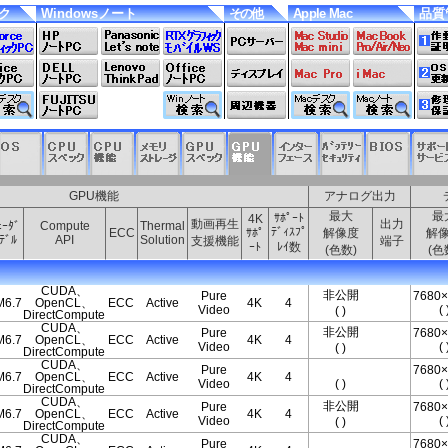
スク
Windowsノート
その他
Apple Mac
品質
GPU機能
アナログ出力
最大
最
ｻﾎﾟｰﾄ
4K
動画再生
出力
ｪｰﾀﾞ
Compute
Thermal
ﾃﾞｨｽﾌﾟ
ECC
ｻﾎﾟ
解像度
解
ﾃﾞﾙ
API
Solution
支援機能
端子
ｰﾄ
ﾚｲ数
(色数)
(色
CUDA、
非公開
Pure
7680×
M6.7
OpenCL、
ECC
Active
4K
4
Video
( 
( )
DirectCompute
CUDA、
非公開
Pure
7680×
M6.7
OpenCL、
ECC
Active
4K
4
Video
( 
( )
DirectCompute
CUDA、
Pure
7680×
M6.7
OpenCL、
ECC
Active
4K
4
Video
( )
( 
DirectCompute
CUDA、
非公開
Pure
7680×
M6.7
OpenCL、
ECC
Active
4K
4
Video
( 
( )
DirectCompute
CUDA、
Pure
7680×