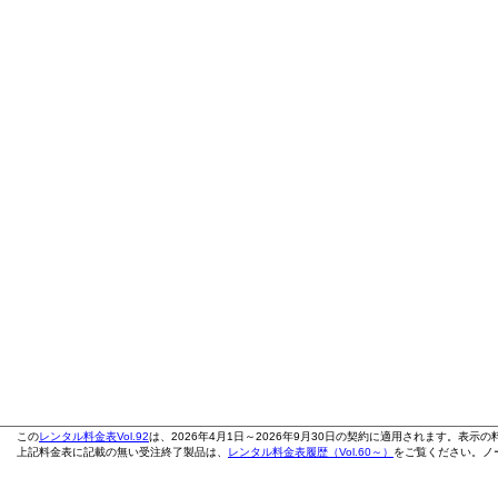
この
レンタル料金表Vol.92
は、2026年4月1日～2026年9月30日の契約に適用されます。表示
上記料金表に記載の無い受注終了製品は、
レンタル料金表履歴（Vol.60～）
をご覧ください。ノー