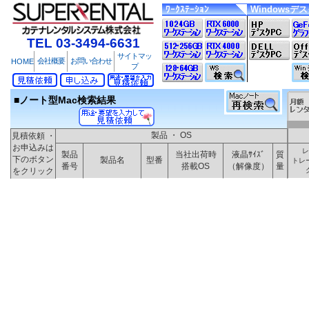
ﾜｰｸｽﾃｰｼｮﾝ
Windowsデ
TEL 03-3494-6631
サイトマッ
会社概要
お問い合わせ
HOME
プ
■ノート型Mac検索結果
製品 ・ OS
見積依頼 ・
お申込みは
レ
製品
当社出荷時
液晶ｻｲｽﾞ
質
下のボタン
製品名
型番
トレ
番号
搭載OS
（解像度）
量
をクリック